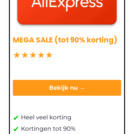
MEGA SALE (tot 90% korting)
★
★
★
★
★
Bekijk nu →
✔
Heel veel korting
✔
Kortingen tot 90%