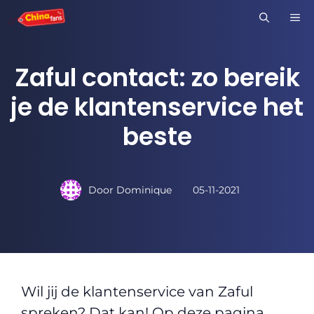
Ga
M
naar
de
Zaful contact: zo bereik
inhoud
je de klantenservice het
beste
Door
Dominique
05-11-2021
Wil jij de klantenservice van Zaful
spreken? Dat kan! Op deze pagina