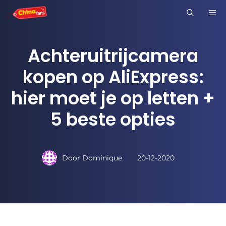
Ga
M
naar
de
Achteruitrijcamera
inhoud
kopen op AliExpress:
hier moet je op letten +
5 beste opties
Door
Dominique
20-12-2020