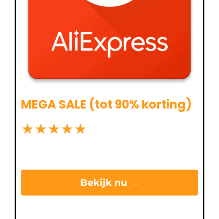
MEGA SALE (tot 90% korting)
★
★
★
★
★
Bekijk nu →