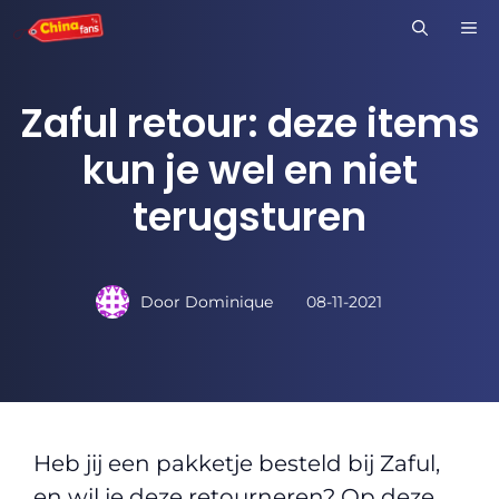
Ga
M
naar
de
Zaful retour: deze items
inhoud
kun je wel en niet
terugsturen
Door
Dominique
08-11-2021
Heb jij een pakketje besteld bij Zaful,
en wil je deze retourneren? Op deze