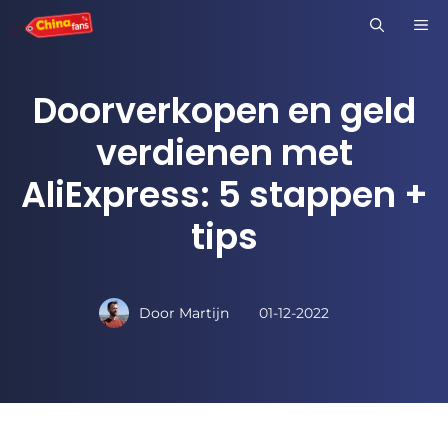
Ga
M
naar
de
Doorverkopen en geld
inhoud
verdienen met
AliExpress: 5 stappen +
tips
Door
Martijn
01-12-2022