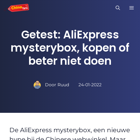
Ga
M
naar
de
Getest: AliExpress
inhoud
mysterybox, kopen of
beter niet doen
Door
Ruud
24-01-2022
De AliExpress mysterybox, een nieuwe
hype bij de Chinese webwinkel. Maar