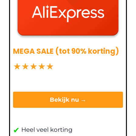
MEGA SALE (tot 90% korting)
★
★
★
★
★
Bekijk nu →
✔
Heel veel korting