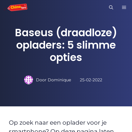
Ga
M
naar
de
Baseus (draadloze)
inhoud
opladers: 5 slimme
opties
Door
Dominique
25-02-2022
Op zoek naar een oplader voor je
smartphone? Op deze pagina laten