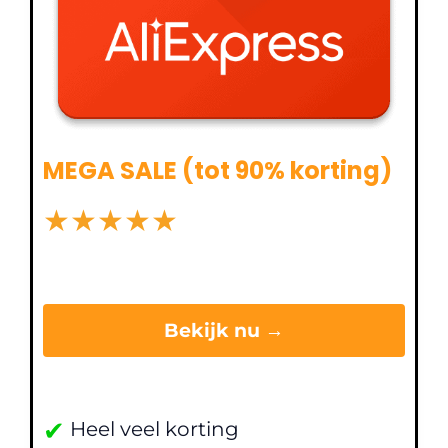
MEGA SALE (tot 90% korting)
★
★
★
★
★
Bekijk nu →
✔
Heel veel korting