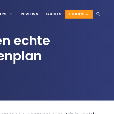
FORUM →
OPS
REVIEWS
GUIDES
en echte
enplan