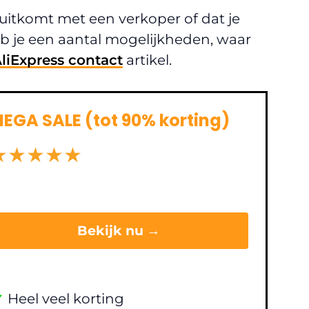
l uitkomt met een verkoper of dat je
b je een aantal mogelijkheden, waar
liExpress contact
artikel.
EGA SALE (tot 90% korting)
★
★
★
★
★
Bekijk nu →
✔
Heel veel korting