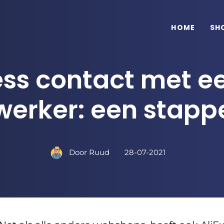
HOME
SH
ess contact met e
erker: een stapp
Door
Ruud
28-07-2021