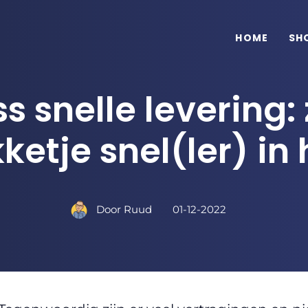
HOME
SH
s snelle levering:
ketje snel(ler) in 
Door
Ruud
01-12-2022