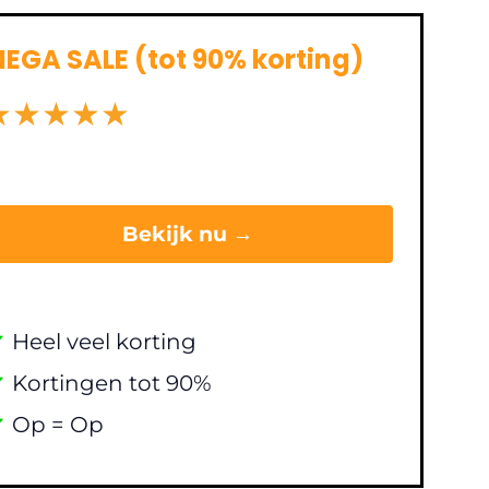
EGA SALE (tot 90% korting)
★
★
★
★
★
Bekijk nu →
✔
Heel veel korting
✔
Kortingen tot 90%
✔
Op = Op