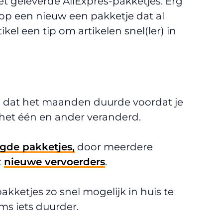
et geleverde AliExpres-pakketjes. Erg
p een nieuw een pakketje dat al
rtikel een tip om artikelen snel(ler) in
 dat het maanden duurde voordat je
en het één en ander veranderd.
agde pakketjes,
door meerdere
t
nieuwe vervoerders
.
akketjes zo snel mogelijk in huis te
ms iets duurder.