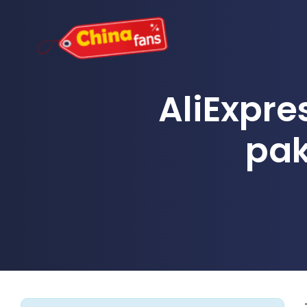
Ga
naar
de
inhoud
AliExpres
pak