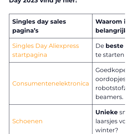
Day 2023
vind je hier:
Singles day sales
Waarom is d
pagina’s
belangrijk?
Singles Day Aliexpress
De
beste
pl
startpagina
te starten
Goedkope
oordopjes, d
Consumentenelektronica
robotstofzui
beamers.
Unieke
sneak
Schoenen
laarsjes voor
winter?