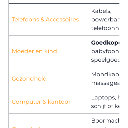
Kabels,
Telefoons & Accessoires
powerbanks
telefoonhoud
Goedkope
Moeder en kind
babyfoon of
speelgoed?
Mondkapjes
Gezondheid
massageapp
Laptops, ha
Computer & kantoor
schijf of key
Boormachine