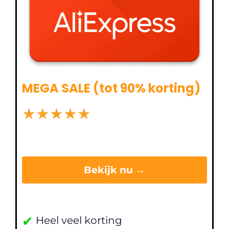
MEGA SALE (tot 90% korting)
★
★
★
★
★
Bekijk nu →
✔
Heel veel korting