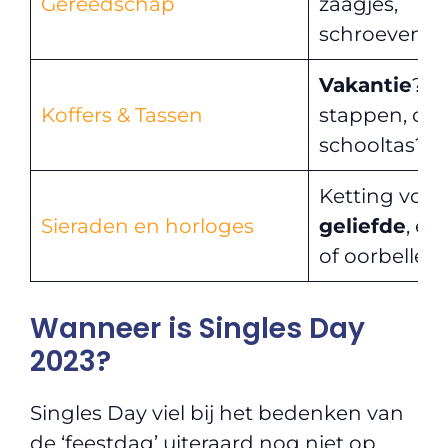
Gereedschap
zaagjes,
schroevendra
Vakantie
? A
Koffers & Tassen
stappen, of
schooltas?
Ketting voor 
Sieraden en horloges
geliefde
, ee
of oorbellen
Wanneer is Singles Day
2023?
Singles Day viel bij het bedenken van
de ‘feestdag’ uiteraard nog niet op