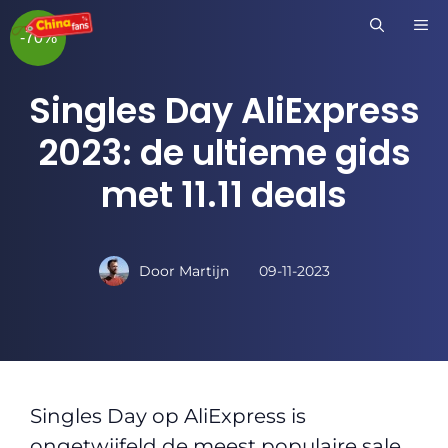
Ga
M
-70%
naar
de
Singles Day AliExpress
inhoud
2023: de ultieme gids
met 11.11 deals
Door
Martijn
09-11-2023
Singles Day op AliExpress is
ongetwijfeld de meest populaire sale