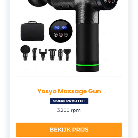
Yosyo Massage Gun
GOEDE KWALITEIT
3.200 rpm
BEKIJK PRIJS