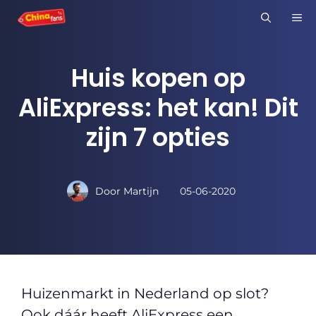
Ga
M
naar
de
Huis kopen op
inhoud
AliExpress: het kan! Dit
zijn 7 opties
Door
Martijn
05-06-2020
Huizenmarkt in Nederland op slot?
Ook dáár heeft AliExpress een