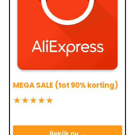
MEGA SALE (tot 90% korting)
★
★
★
★
★
Bekijk nu →